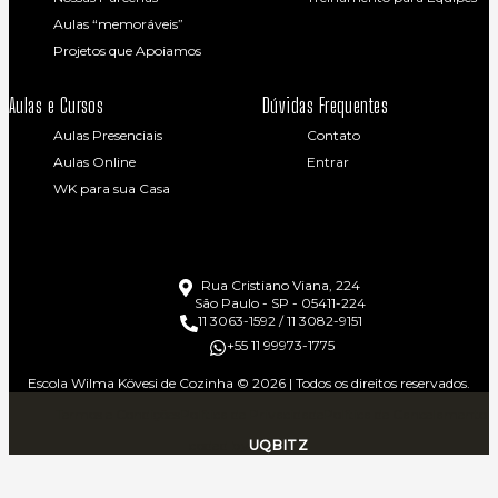
Aulas “memoráveis”
Projetos que Apoiamos
Aulas e Cursos
Dúvidas Frequentes
Aulas Presenciais
Contato
Aulas Online
Entrar
WK para sua Casa
Rua Cristiano Viana, 224
São Paulo - SP - 05411-224
11 3063-1592 / 11 3082-9151
+55 11 99973-1775
Escola Wilma Kövesi de Cozinha © 2026 | Todos os direitos reservados.
Termos e Condições
Política de Privacidade
Política de Cancelamento
coded by
UQBITZ