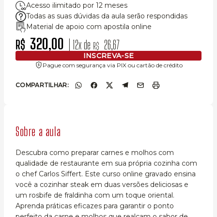
Acesso ilimitado por 12 meses
Todas as suas dúvidas da aula serão respondidas
Material de apoio com apostila online
320,00
R$
| 12x de
26,67
R$
INSCREVA-SE
Pague com segurança via PIX ou cartão de crédito
COMPARTILHAR:
Sobre a aula
Descubra como preparar carnes e molhos com
qualidade de restaurante em sua própria cozinha com
o chef Carlos Siffert. Este curso online gravado ensina
você a cozinhar steak em duas versões deliciosas e
um rosbife de fraldinha com um toque oriental.
Aprenda práticas eficazes para garantir o ponto
perfeito da carne e molhos que realçam o sabor de