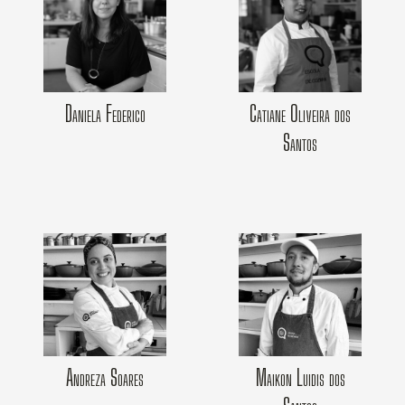
Daniela Federico
Catiane Oliveira dos
Santos
Andreza Soares
Maikon Luidis dos