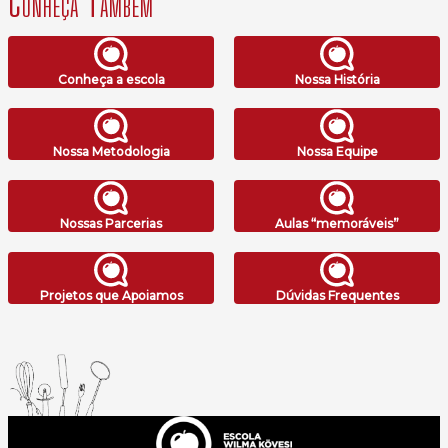
Conheça Também
Conheça a escola
Nossa História
Nossa Metodologia
Nossa Equipe
Nossas Parcerias
Aulas “memoráveis”
Projetos que Apoiamos
Dúvidas Frequentes