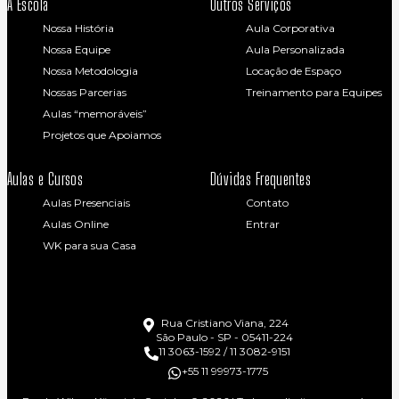
A Escola
Outros Serviços
Nossa História
Aula Corporativa
Nossa Equipe
Aula Personalizada
Nossa Metodologia
Locação de Espaço
Nossas Parcerias
Treinamento para Equipes
Aulas “memoráveis”
Projetos que Apoiamos
Aulas e Cursos
Dúvidas Frequentes
Aulas Presenciais
Contato
Aulas Online
Entrar
WK para sua Casa
Rua Cristiano Viana, 224
São Paulo - SP - 05411-224
11 3063-1592 / 11 3082-9151
+55 11 99973-1775