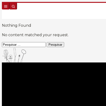
Skip to content
Nothing Found
No content matched your request.
Pesquisar
por: