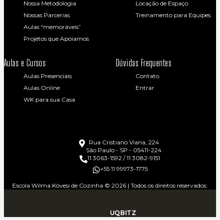
Nossa Metodologia
Locação de Espaço
Nossas Parcerias
Treinamento para Equipes
Aulas “memoráveis”
Projetos que Apoiamos
Aulas e Cursos
Dúvidas Frequentes
Aulas Presenciais
Contato
Aulas Online
Entrar
WK para sua Casa
Rua Cristiano Viana, 224
São Paulo - SP - 05411-224
11 3063-1592 / 11 3082-9151
+55 11 99973-1775
Escola Wilma Kövesi de Cozinha © 2026 | Todos os direitos reservados.
Termos e Condições
Política de Privacidade
Política de Cancelamento
coded by
UQBITZ