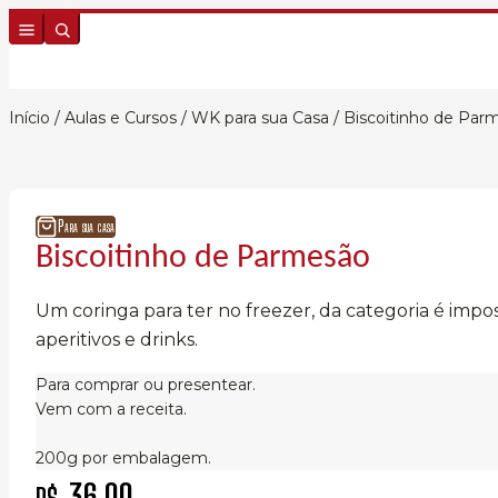
Skip to content
Início
/
Aulas e Cursos
/
WK para sua Casa
/ Biscoitinho de Par
Para sua casa
Biscoitinho de Parmesão
Um coringa para ter no freezer, da categoria é imp
aperitivos e drinks.
Para comprar ou presentear.
Vem com a receita.
200g por embalagem.
36,00