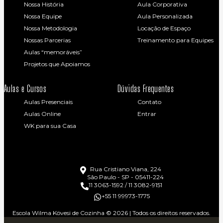
Nossa História
Aula Corporativa
Nossa Equipe
Aula Personalizada
Nossa Metodologia
Locação de Espaço
Nossas Parcerias
Treinamento para Equipes
Aulas “memoráveis”
Projetos que Apoiamos
Aulas e Cursos
Dúvidas Frequentes
Aulas Presenciais
Contato
Aulas Online
Entrar
WK para sua Casa
Rua Cristiano Viana, 224
São Paulo - SP - 05411-224
11 3063-1592 / 11 3082-9151
+55 11 99973-1775
Escola Wilma Kövesi de Cozinha © 2026 | Todos os direitos reservados.