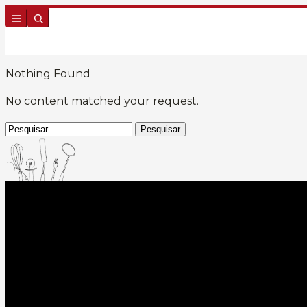
Skip to content
Nothing Found
No content matched your request.
Pesquisar
por: