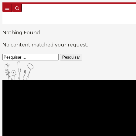
Skip to content
Nothing Found
No content matched your request.
Pesquisar
por: